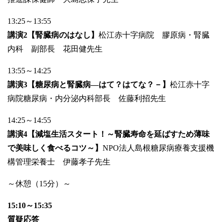
13:25～13:55
講演2【腎臓病のはなし】
松江赤十字病院 膠原病・腎臓
内科 副部長 花田健先生
13:55～14:25
講演3【糖尿病と腎臓病―はて？はてな？－】
松江赤十字
病院糖尿病・内分泌内科部長 佐藤利招先生
14:25～14:55
講演4【減塩生活スタート！～腎臓寿命を延ばすため薄味
で美味しく食べるコツ～】
NPO法人島根糖尿病療養支援機
構管理栄養士 伊藤孝子先生
～休憩（15分）～
15:10～15:35
質疑応答